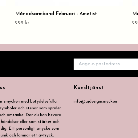
Månadsarmband Februari - Ametist
Må
299 kr
29
ss
Kundtjänst
ar smycken med betydelsefulla
info@ujdesignsmycken
 symboler och stenar som sprider
 och omtanke. Där du kan bevara
 händelser eller som stärker och
dig. Ett personligt smycke som
 unik och lämnar ett avtryck.