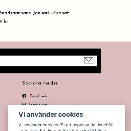
nadsarmband Januari - Granat
9 kr
Sociala medier
Facebook
Instagram
Vi använder cookies
Pinterest
Vi använder cookies för att anpassa det innehåll
som visas för dig och för att du ska få bästa