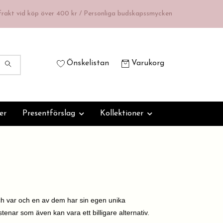
 frakt vid köp över 400 kr / Personliga budskapssmycken
Önskelistan
Varukorg
er
Presentförslag
Kollektioner
h var och en av dem har sin egen unika
enar som även kan vara ett billigare alternativ.