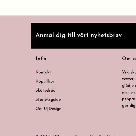
Anmäl dig till vårt nyhetsbrev
Info
Om o
Kontakt
Vi älsk
texter,
Köpvillkor
glädje
Skötselråd
minnen,
peppar 
Storleksguide
gör dig
Om UJDesign