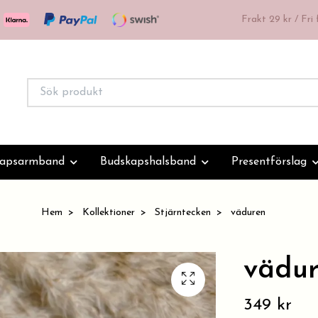
Frakt 29 kr / Fri
kapsarmband
Budskapshalsband
Presentförslag
Hem
Kollektioner
Stjärntecken
väduren
vädu
349 kr