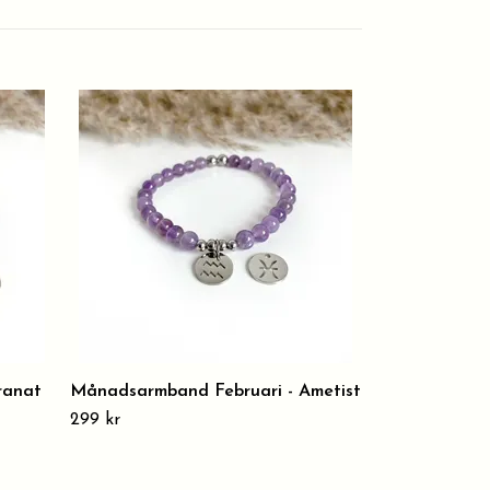
Månadsarmba
299 kr
ranat
Månadsarmband Februari - Ametist
299 kr