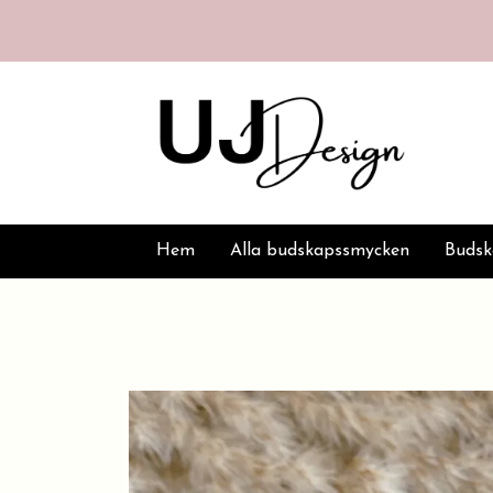
Hem
Alla budskapssmycken
Buds