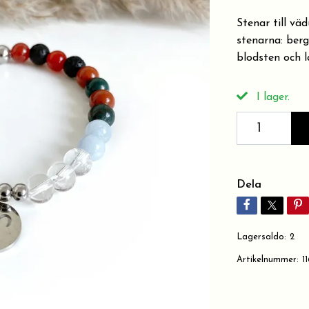
Stenar till vä
stenarna: bergk
blodsten och 
I lager.
Dela
Lagersaldo:
2
Artikelnummer:
1