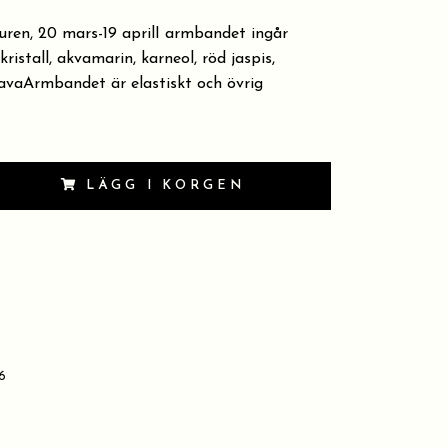
duren, 20 mars-19 aprilI armbandet ingår
ristall, akvamarin, karneol, röd jaspis,
lavaArmbandet är elastiskt och övrig
LÄGG I KORGEN
16