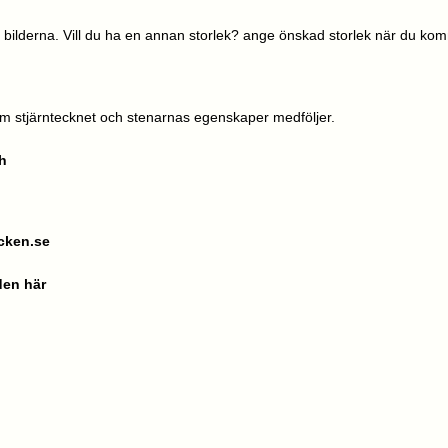
i bilderna.
Vill du ha en annan storlek? ange önskad storlek när du komm
m stjärntecknet och stenarnas egenskaper medföljer.
h
cken.se
den här