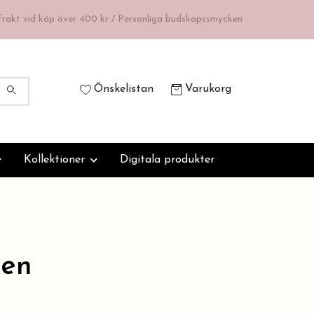
 frakt vid köp över 400 kr / Personliga budskapssmycken
Önskelistan
Varukorg
Kollektioner
Digitala produkter
ren